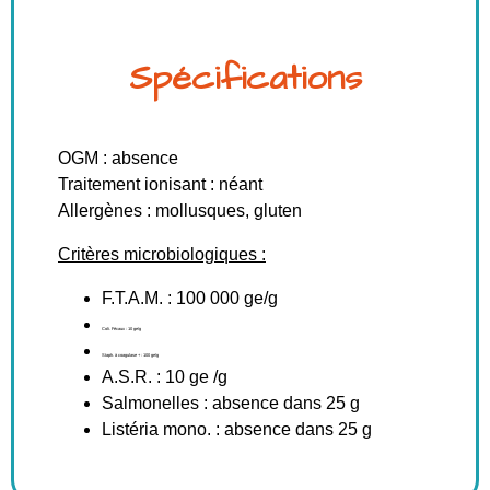
Spécifications
OGM : absence
Traitement ionisant : néant
Allergènes : mollusques, gluten
Critères microbiologiques :
F.T.A.M. : 100 000 ge/g
Coli. Fécaux : 10 ge/g
Staph. à coagulase + : 100 ge/g
A.S.R. : 10 ge /g
Salmonelles : absence dans 25 g
Listéria mono. : absence dans 25 g