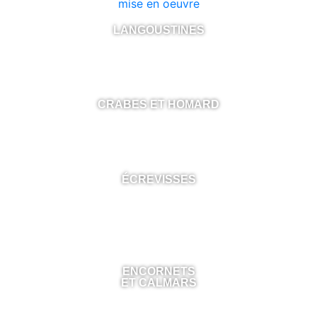
LANGOUSTINES
CRABES ET HOMARD
ÉCREVISSES
ENCORNETS
ET CALMARS