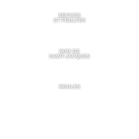
SEICHES
ET POULPES
NOIX DE
SAINT-JACQUES
MOULES