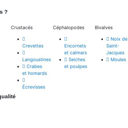
s ?
Crustacés
Céphalopodes
Bivalves
Noix de
Crevettes
Encornets
Saint-
et calmars
Jacques
Langoustines
Seiches
Moules
Crabes
et poulpes
et homards
Écrevisses
ualité