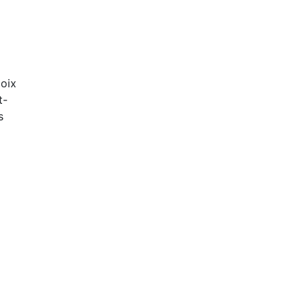
502
oix
t-
s