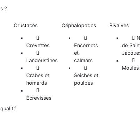
s ?
Crustacés
Céphalopodes
Bivalves
N
Crevettes
Encornets
de Sain
et
Jacque
Langoustines
calmars
Moules
Crabes et
Seiches et
homards
poulpes
Écrevisses
qualité