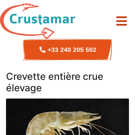
+33 240 205 502
Crevette entière crue
élevage