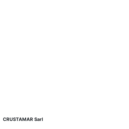
Chair de homard cuite
CRUSTAMAR Sarl