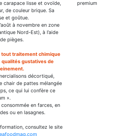
e carapace lisse et ovoïde,
ur, de couleur brique. Sa
se et goûtue.
d’août à novembre en zone
antique Nord-Est), à l’aide
 de pièges.
 tout traitement chimique
 qualités gustatives de
leinement.
ercialisons décortiqué,
e chair de pattes mélangée
ps, ce qui lui confère ce
um ».
re consommée en farces, en
des ou en lasagnes.
nformation, consultez le site
eafoodmag.com