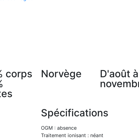
 corps
Norvège
D'août à
%
novemb
tes
Spécifications
OGM : absence
Traitement ionisant : néant