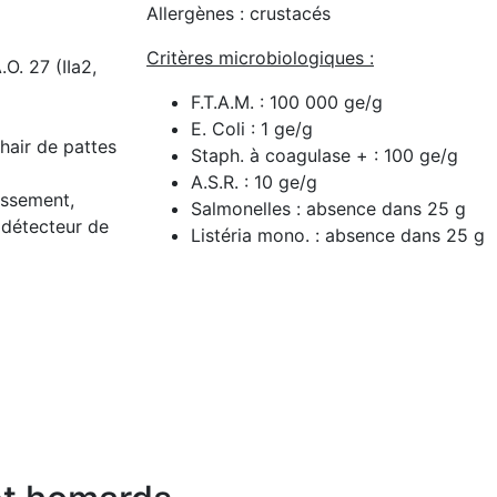
Allergènes : crustacés
Critères microbiologiques :
O. 27 (IIa2,
F.T.A.M. : 100 000 ge/g
E. Coli : 1 ge/g
hair de pattes
Staph. à coagulase + : 100 ge/g
A.S.R. : 10 ge/g
dissement,
Salmonelles : absence dans 25 g
 détecteur de
Listéria mono. : absence dans 25 g