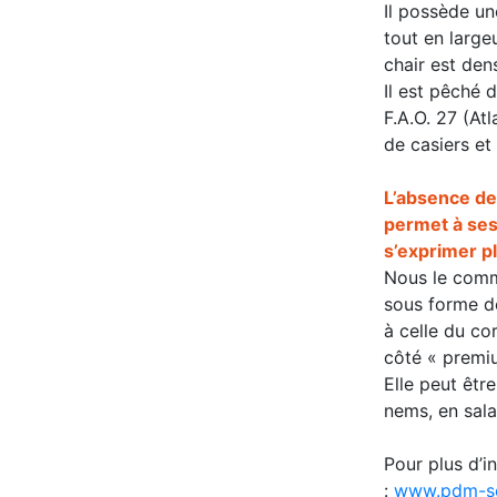
Il possède un
tout en large
chair est den
Il est pêché 
F.A.O. 27 (Atl
de casiers et
L’absence de
permet à ses
s’exprimer p
Nous le comm
sous forme d
à celle du cor
côté « premi
Elle peut êt
nems, en sala
Pour plus d’i
:
www.pdm-s